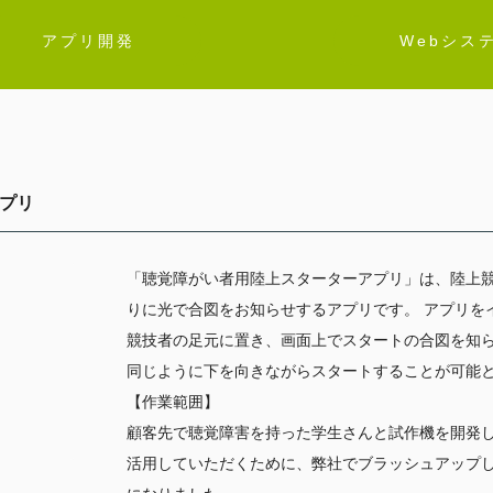
アプリ開発
Webシス
プリ​
「聴覚障が
い
者用陸上スターターアプリ」は、陸上
りに光で合図をお知らせするア
プリです。 アプリを
競技
者の足元に置き、画面上でスタートの合図を知
同じように下を向きながらスタートす
ることが可
【
作業範囲
】
顧客先で
聴覚障害を持った学生さんと試作機を開発
活用していただくために、
弊社でブラッシュアップ