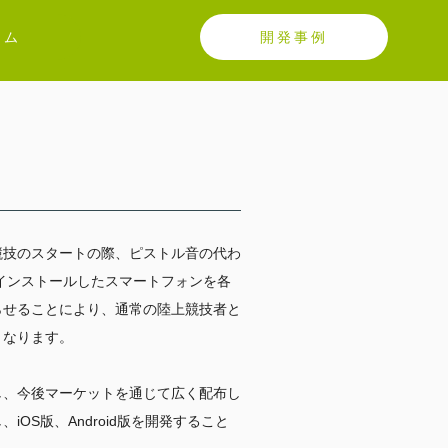
テム
開発事例
競技のス
タートの際、ピストル音の代わ
インストールしたスマートフォンを各
らせることによ
り、通常の陸上競技者と
能となります。
し、
今後マーケットを通じて広く配布し
し、
iOS
版、
Android
版を開発すること