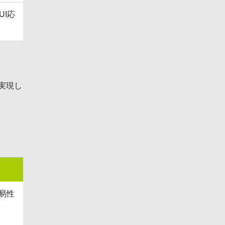
UI応
実現し
易性