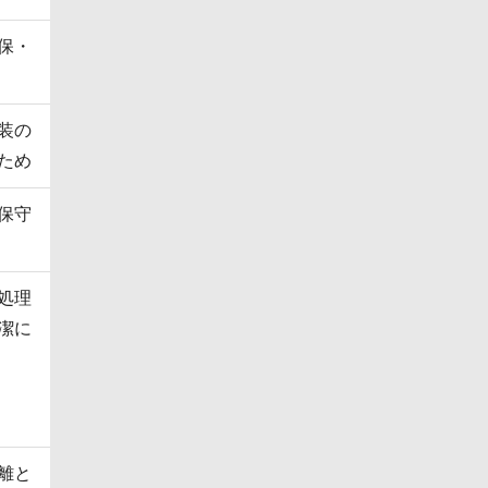
保・
装の
ため
保守
処理
潔に
離と