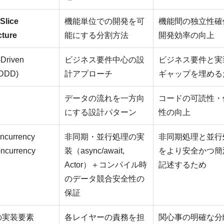
 Slice
機能単位での開発を可
機能間の独立性確
cture
能にする分割方法
開発効率の向上
Driven
ビジネス要件中心の設
ビジネス要件と実
(DDD)
計アプローチ
ギャップを埋める
データの流れを一方向
コードの可読性・
にする設計パターン
性の向上
oncurrency
非同期・並行処理の実
非同期処理と並行
oncurrency
装（async/await,
をより安全かつ簡
Actor）＋コンパイル時
記述するため
のデータ競合安全性の
保証
の実装要素
各レイヤーの責務を担
関心事の明確な分