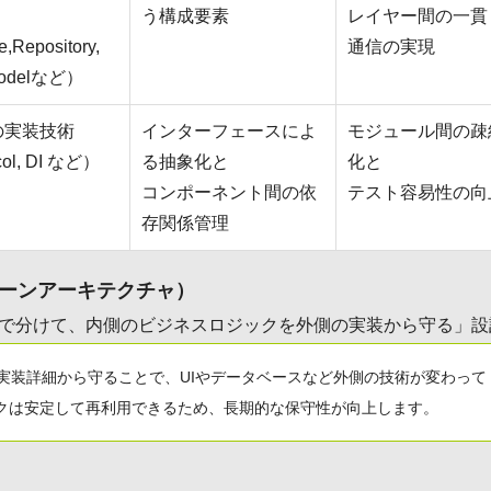
う構成要素
レイヤー間の一貫
,Repository,
通信の実現
/Modelなど）
の実装技術
インターフェースによ
モジュール間の疎
col, DI など）
る抽象化と
化と
コンポーネント間の依
テスト容易性の向
存関係管理
re（クリーンアーキテクチャ）
で分けて、内側のビジネスロジックを外側の実装から守る」設
実装詳細から守ることで、UIやデータベースなど外側の技術が変わって
クは安定して再利用できるため、長期的な保守性が向上します。