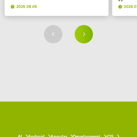
2025.08.05
2026.0
AI
Android
Angular
Development
iOS