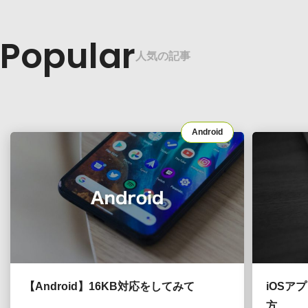
Popular
人気の記事
Android
【Android】16KB対応をしてみて
iOSア
方